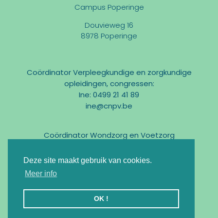
Campus Poperinge
Douvieweg 16
8978 Poperinge
Coördinator Verpleegkundige en zorgkundige
opleidingen, congressen:
Ine: 0499 21 41 89
ine@cnpv.be
Coördinator Wondzorg en Voetzorg
Marc: 0475 31 58 54
marc@cnpv.be
Deze site maakt gebruik van cookies.
Email:
info@cnpv.be
Meer info
Ondernemingsnr : BE0476 268 515
OK !
Registratie KMO-Portefeuille : DV.O105524