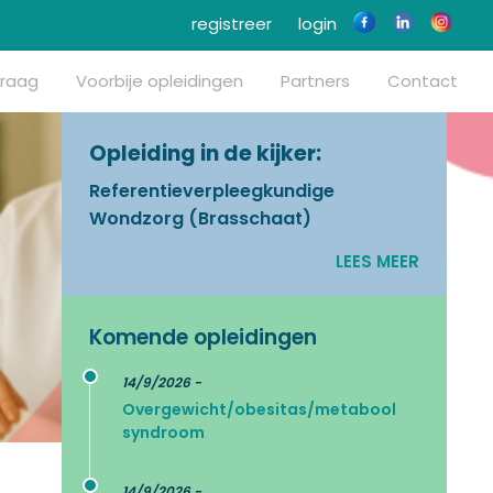
registreer
login
vraag
Voorbije opleidingen
Partners
Contact
Opleiding in de kijker:
Referentieverpleegkundige
Wondzorg (Brasschaat)
LEES MEER
Komende opleidingen
14/9/2026 -
Overgewicht/obesitas/metabool
syndroom
14/9/2026 -