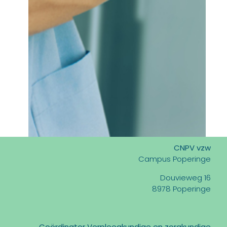
CNPV vzw
Campus Poperinge
Douvieweg 16
8978 Poperinge
Coördinator Verpleegkundige en zorgkundige