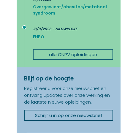
Overgewicht/obesitas/metabool
t
syndroom
18/9/2026 - NIEUWKERKE
EHBO
alle CNPV opleidingen
Blijf op de hoogte
Registreer u voor onze nieuwsbrief en
ontvang updates over onze werking en
de laatste nieuwe opleidingen.
Schrijf u in op onze nieuwsbrief