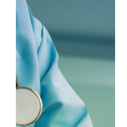
n
n
t
s
:
e