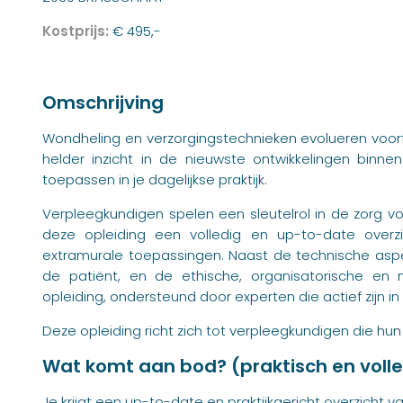
Kostprijs:
€ 495,-
Omschrijving
Wondheling en verzorgingstechnieken evolueren voort
helder inzicht in de nieuwste ontwikkelingen bin
toepassen in je dagelijkse praktijk.
Verpleegkundigen spelen een sleutelrol in de zorg 
deze opleiding een volledig en up-to-date overz
extramurale toepassingen. Naast de technische as
de patiënt, en de ethische, organisatorische en m
opleiding, ondersteund door experten die actief zijn in
Deze opleiding richt zich tot verpleegkundigen die hun
Wat komt aan bod? (praktisch en volle
Je krijgt een up-to-date en praktijkgericht overzicht va