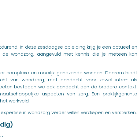
durend. In deze zesdaagse opleiding krijg je een actueel e
nen de wondzorg, aangevuld met kennis die je meteen ka
voor complexe en moeilijk genezende wonden. Daarom bied
icht van wondzorg, met aandacht voor zowel intra- al
pecten besteden we ook aandacht aan de bredere context
aatschappelijke aspecten van zorg. Een praktijkgericht
 het werkveld.
 expertise in wondzorg verder willen verdiepen en versterken.
dig)
n: