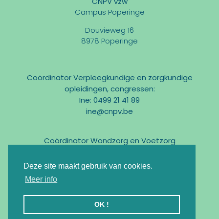
CNPV vzw
Campus Poperinge
Douvieweg 16
8978 Poperinge
Coördinator Verpleegkundige en zorgkundige
opleidingen, congressen:
Ine: 0499 21 41 89
ine@cnpv.be
Coördinator Wondzorg en Voetzorg
Marc: 0475 31 58 54
marc@cnpv.be
Deze site maakt gebruik van cookies.
Email:
info@cnpv.be
Meer info
Ondernemingsnr : BE0476 268 515
OK !
Registratie KMO-Portefeuille : DV.O105524