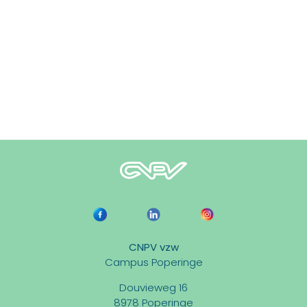
CNPV vzw
Campus Poperinge
Douvieweg 16
8978 Poperinge