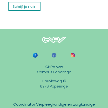
Schrijf je nu in
CNPV vzw
Campus Poperinge
Douvieweg 16
8978 Poperinge
Coördinator Verpleegkundige en zorgkundige