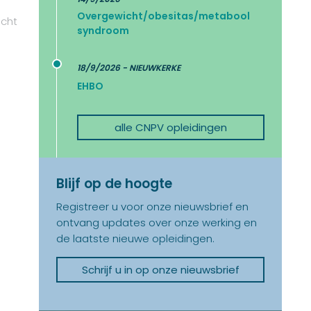
Overgewicht/obesitas/metabool
icht
syndroom
18/9/2026 - NIEUWKERKE
EHBO
alle CNPV opleidingen
Blijf op de hoogte
Registreer u voor onze nieuwsbrief en
ontvang updates over onze werking en
de laatste nieuwe opleidingen.
Schrijf u in op onze nieuwsbrief