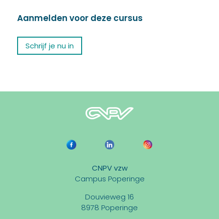
Aanmelden voor deze cursus
Schrijf je nu in
CNPV vzw
Campus Poperinge
Douvieweg 16
8978 Poperinge