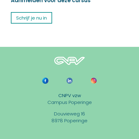
Aanmelden voor deze cursus
Schrijf je nu in
CNPV vzw
Campus Poperinge
Douvieweg 16
8978 Poperinge