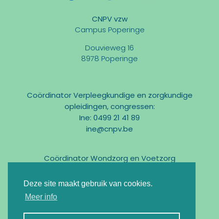
CNPV vzw
Campus Poperinge
Douvieweg 16
8978 Poperinge
Coördinator Verpleegkundige en zorgkundige
opleidingen, congressen:
Ine: 0499 21 41 89
ine@cnpv.be
Coördinator Wondzorg en Voetzorg
Marc: 0475 31 58 54
marc@cnpv.be
Deze site maakt gebruik van cookies.
Email:
info@cnpv.be
Meer info
Ondernemingsnr : BE0476 268 515