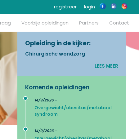
registreer
login
vraag
Voorbije opleidingen
Partners
Contact
Opleiding in de kijker:
Chirurgische wondzorg
LEES MEER
Komende opleidingen
14/9/2026 -
Overgewicht/obesitas/metabool
syndroom
14/9/2026 -
Overgewicht/obesitas/metabool