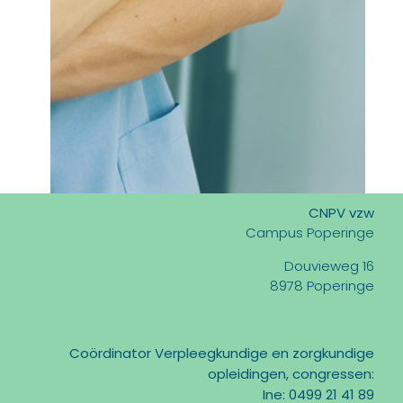
CNPV vzw
Campus Poperinge
Douvieweg 16
8978 Poperinge
Coördinator Verpleegkundige en zorgkundige
opleidingen, congressen:
Ine: 0499 21 41 89