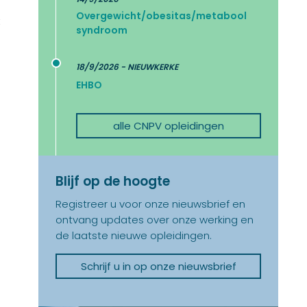
Overgewicht/obesitas/metabool
t
syndroom
18/9/2026 - NIEUWKERKE
EHBO
alle CNPV opleidingen
Blijf op de hoogte
Registreer u voor onze nieuwsbrief en
ontvang updates over onze werking en
de laatste nieuwe opleidingen.
Schrijf u in op onze nieuwsbrief