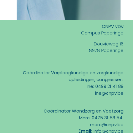
CNPV vzw
Campus Poperinge
Douvieweg 16
8978 Poperinge
Coördinator Verpleegkundige en zorgkundige
opleidingen, congressen:
Ine: 0499 21 41 89
ine@cnpv.be
Coördinator Wondzorg en Voetzorg
Marc: 0475 31 58 54
marc@cnpv.be
Email:
info@cnpv.be