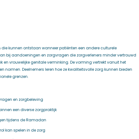
n die kunnen ontstaan wanneer patiënten een andere culturele
staan bij aandoeningen en zorgvragen die zorgverleners minder vertrouwd
en vrouwelijke genitale verminking. De vorming vertrekt vanuit het
n normen. Deelnemers leren hoe ze kwaliteitsvolle zorg kunnen bieden
ionele grenzen.
gvragen en zorgbeleving
nnen een diverse zorgpraktijk
agen tijdens de Ramadan
rol kan spelen in de zorg