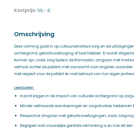
Kostprijs:
55,- €
Omschrijving
Deze vorming gaat in op cultuursensitieve zorg en de uitdaginge
achtergrond, geloofsovertuiging of taal hebben. Er wordt stilge
kunnen zijn, zoals zorg tijdens de Ramadan, omgaan met misbruik 
verhaal achter de patiënt, met aandacht voor angsten, waarden e
met respect voor de patiënt én met behoud van hun eigen profess
Leerdoelen:
Inzicht krijgen in de impact van culturele achtergrond op zor
Minder vertrouwde aandoeningen en zorgsituaties herkennen bi
Respectvol omgaan met geloofsovertuigingen, zoals zorgvr
Begrijpen wat vrouwelijke genitale verminking is en hoe dit een 