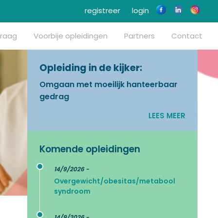
registreer
login
vraag
Voorbije opleidingen
Partners
Contact
Opleiding in de kijker:
Omgaan met moeilijk hanteerbaar
gedrag
LEES MEER
Komende opleidingen
14/9/2026 -
Overgewicht/obesitas/metabool
syndroom
14/9/2026 -