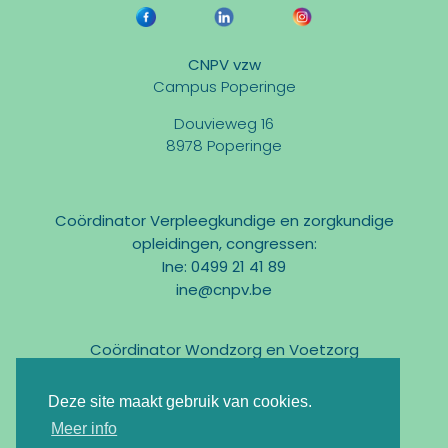
CNPV vzw
Campus Poperinge
Douvieweg 16
8978 Poperinge
Coördinator Verpleegkundige en zorgkundige
opleidingen, congressen:
Ine: 0499 21 41 89
ine@cnpv.be
Coördinator Wondzorg en Voetzorg
Marc: 0475 31 58 54
marc@cnpv.be
Deze site maakt gebruik van cookies.
Email:
info@cnpv.be
Meer info