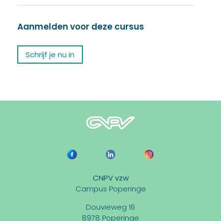
Aanmelden voor deze cursus
Schrijf je nu in
CNPV vzw
Campus Poperinge
Douvieweg 16
8978 Poperinge