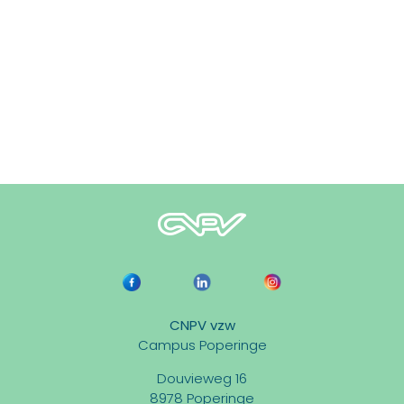
CNPV vzw
Campus Poperinge
Douvieweg 16
8978 Poperinge