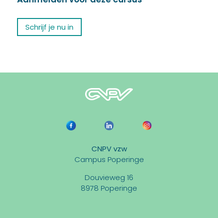
Schrijf je nu in
CNPV vzw
Campus Poperinge
Douvieweg 16
8978 Poperinge