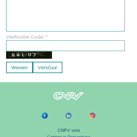
Verificatie Code: *
CNPV vzw
Campus Poperinge