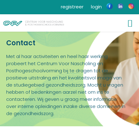
registreer
login
Contact
Met al haar activiteiten en heel haar werking
probeert het Centrum Voor Nascholing en
Posthogeschoolvorming bij te dragen tot de
positieve uitstraling en het kwaliteitsvol imago van
de studiegebied gezondheidszorg. Mocht u vragen
hebben of bedenkingen aarzel niet om ins te
contacteren. Wij geven u graag meer informatie
over interne opleidingen inzake diverse domeinen in
de gezondheidszorg.