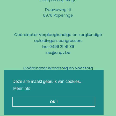
Douvieweg 16
8978 Poperinge
Coördinator Verpleegkundige en zorgkundige
opleidingen, congressen:
Ine: 0499 21 41 89
ine@cnpv.be
Coördinator Wondzorg en Voetzorg
Marc: 0475 31 58 54
marc@cnpv.be
Deze site maakt gebruik van cookies.
Email:
info@cnpv.be
Meer info
Ondernemingsnr : BE0476 268 515
OK !
Registratie KMO-Portefeuille : DV.O105524